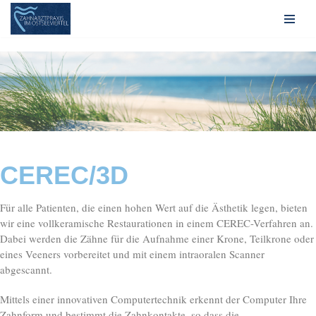
Zum
Inhalt
springen
CEREC/3D
Für alle Patienten, die einen hohen Wert auf die Ästhetik legen, bieten
wir eine vollkeramische Restaurationen in einem CEREC-Verfahren an.
Dabei werden die Zähne für die Aufnahme einer Krone, Teilkrone oder
eines Veeners vorbereitet und mit einem intraoralen Scanner
abgescannt.
Mittels einer innovativen Computertechnik erkennt der Computer Ihre
Zahnform und bestimmt die Zahnkontakte, so dass die